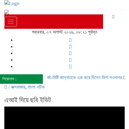
Toggle
navigation
শুক্রবার, ০৭ অগাস্ট ২০২৬, ০৮:২১ পূর্বাহ্ন
 পরিচয়ে বিপাশা
তমা মির্জা-মিষ্টি জান্নাতকে এক করে দিলেন মিশা সওদাগর
শাহরুখ
শিরোনাম :
/
কক্সবাজার
,
বাংলা নাটক
এআই দিয়ে ছবি ইডিট