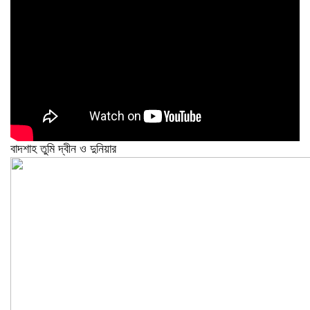
বাদশাহ তুমি দ্বীন ও দুনিয়ার