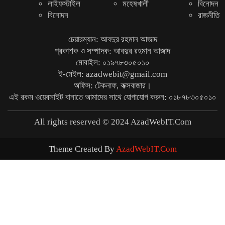
লাইফস্টাইল
মহেষখালী
বিনোদন
বিনোদন
রাজনীতি
চেয়ারম্যান: আবদুর রহমান আজাদ
প্রকাশক ও সম্পাদক: আবদুর রহমান আজাদ
মোবাইল: ০১৯৭৮৩০৫০১০
ই-মেইল: azadwebit@gmail.com
অফিস: টেকনাফ, কক্সবাজার।
এই রকম ওয়েবসাইট বানাতে আমাদের সাথে যোগাযোগ করুন: ০১৮৭৮৩০৫০১০
All rights reserved © 2024 AzadWebIT.Com
Theme Created By
AzadWebIT.Com